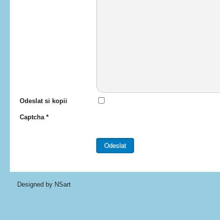
Odeslat si kopii
Captcha
*
Odeslat
Designed by NSart