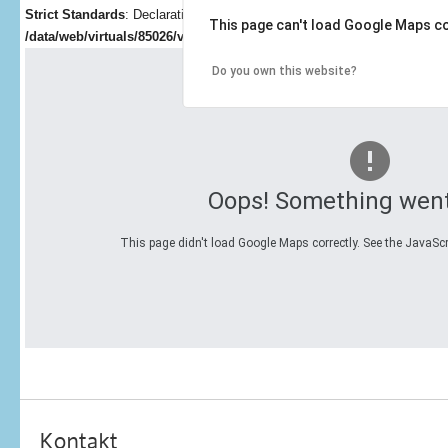
Strict Standards
: Declaration of JParameter::loadSetupFile() should be c
This page can't load Google Maps co
/data/web/virtuals/85026/virtual/www/libraries/joomla/html/paramete
Do you own this website?
Oops! Something wen
This page didn't load Google Maps correctly. See the JavaScri
Kontakt